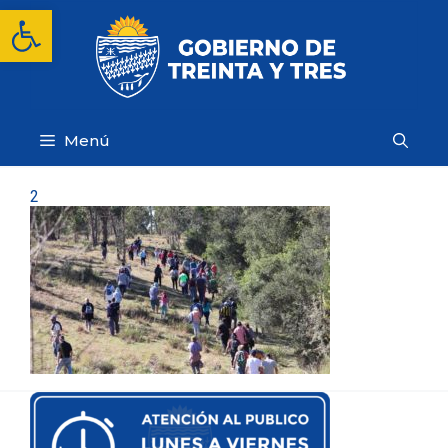
Saltar
Abrir barra de herramientas
al
contenido
Menú
2