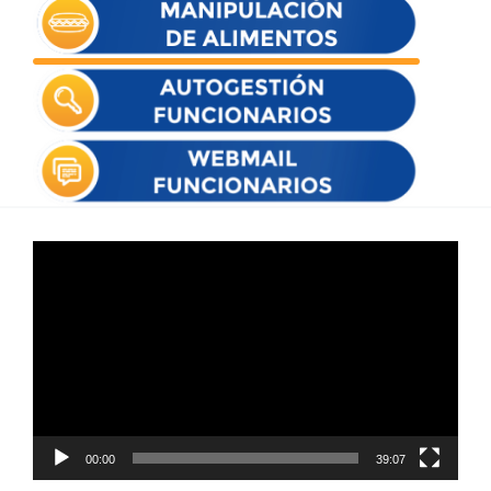
Reproductor
de
vídeo
00:00
39:07