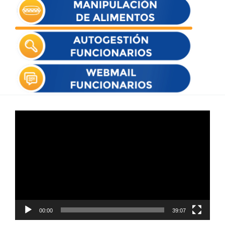
Reproductor
de
vídeo
00:00
39:07