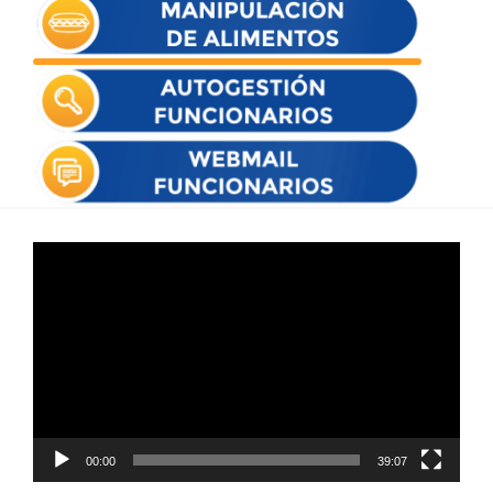
Reproductor
de
vídeo
00:00
39:07