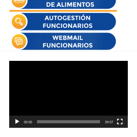
Reproductor
de
vídeo
00:00
39:07