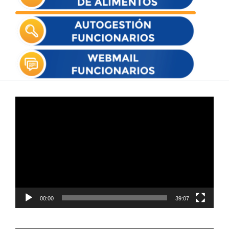
Reproductor
de
vídeo
00:00
39:07