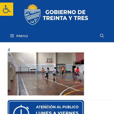
Saltar
Abrir barra de herramientas
al
contenido
Menú
4