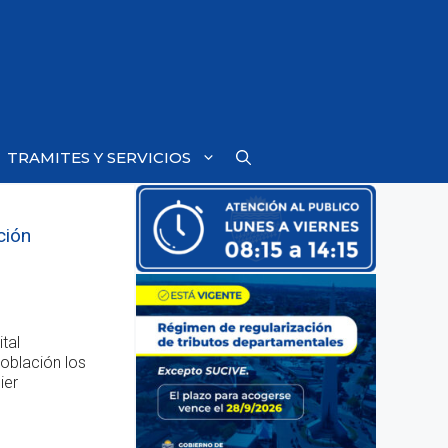
TRAMITES Y SERVICIOS
ción
tal
población los
ier