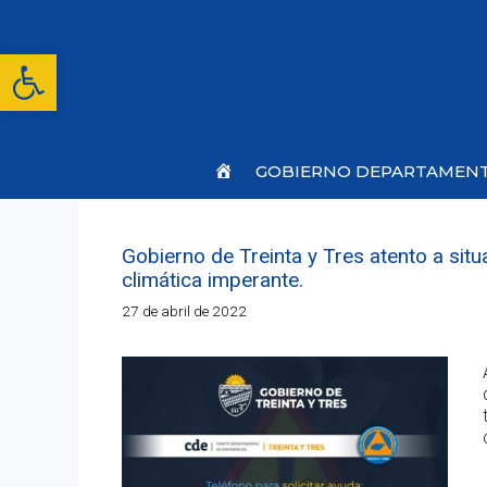
Saltar
al
contenido
Abrir barra de herramientas
Inicio
GOBIERNO DEPARTAMEN
Gobierno de Treinta y Tres atento a sit
climática imperante.
27 de abril de 2022