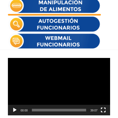
Reproductor
de
vídeo
00:00
39:07