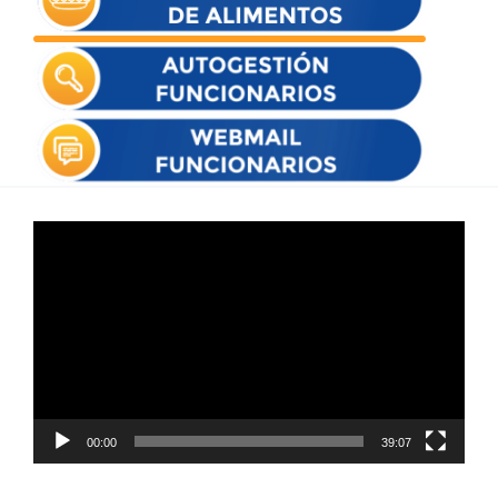
Reproductor
de
vídeo
00:00
39:07