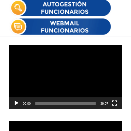
Reproductor
de
vídeo
00:00
39:07
Reproductor
de