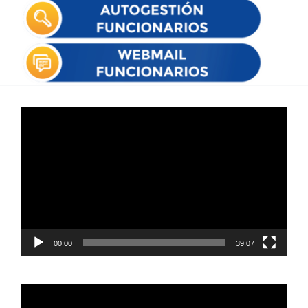
Reproductor
de
vídeo
00:00
39:07
Reproductor
de