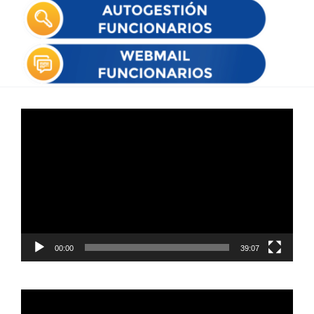
Reproductor
de
vídeo
00:00
39:07
Reproductor
de