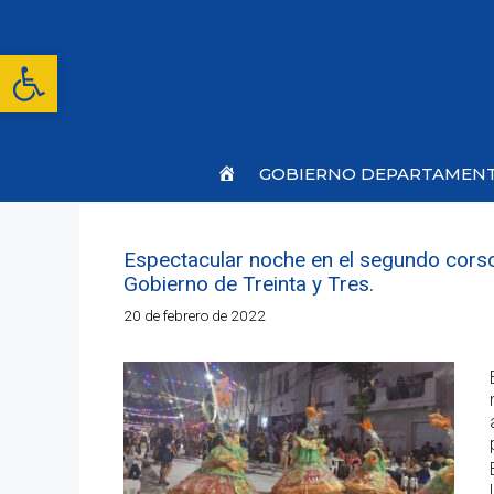
Saltar
al
contenido
Abrir barra de herramientas
Inicio
GOBIERNO DEPARTAMEN
Espectacular noche en el segundo corso 
Gobierno de Treinta y Tres.
20 de febrero de 2022