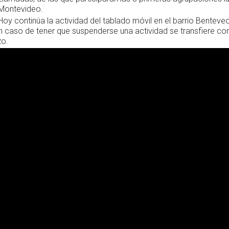
Montevideo.
Hoy continúa la actividad del tablado móvil en el barrio Benteveo
caso de tener que suspenderse una actividad se transfiere co
zo.