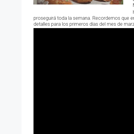
proseguirá toda la semana. Recordemos que en 
detalles para los primeros días del mes de mar