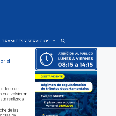
TRAMITES Y SERVICIOS
or el
ís lleno de
s que volvieron
sta realizada
che de las
ubolas de