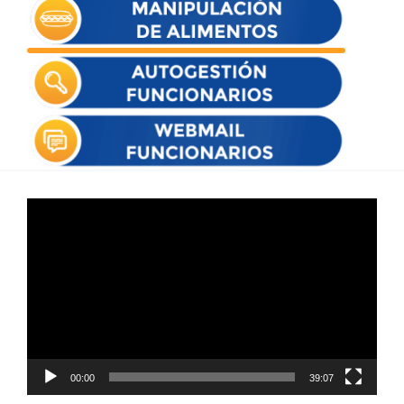
Reproductor
de
vídeo
00:00
39:07