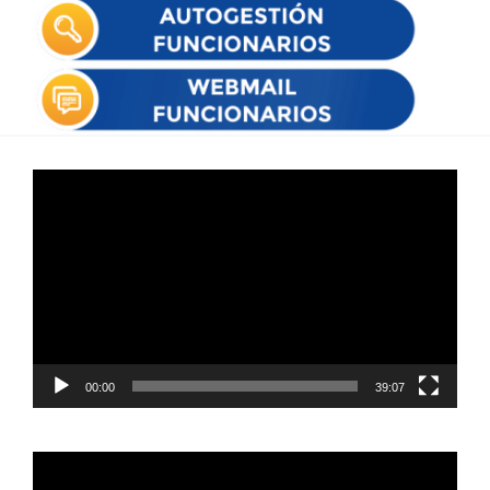
Reproductor
de
vídeo
00:00
39:07
Reproductor
de