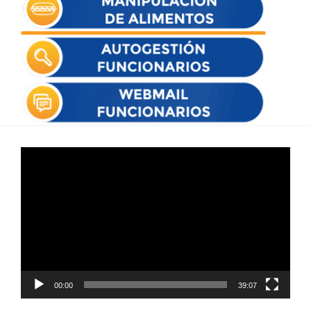
Reproductor
de
vídeo
00:00
39:07