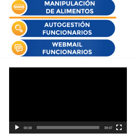
Reproductor
de
vídeo
00:00
39:07