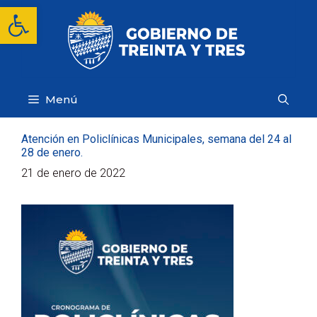
Saltar
Abrir barra de herramientas
al
contenido
Menú
Atención en Policlínicas Municipales, semana del 24 al
28 de enero.
21 de enero de 2022