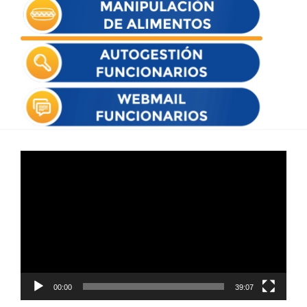
Reproductor
de
vídeo
00:00
39:07