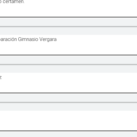
do certamen.
eparación Gimnasio Vergara
z