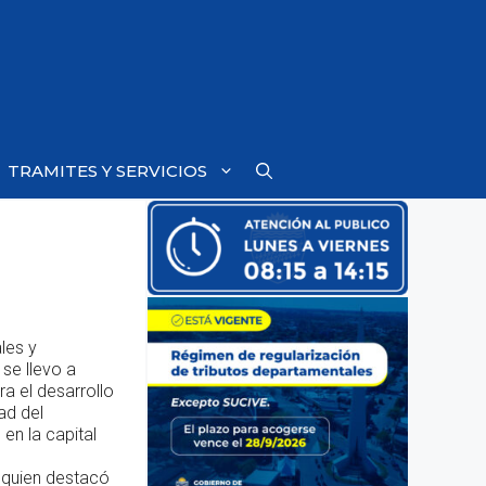
TRAMITES Y SERVICIOS
les y
se llevo a
a el desarrollo
ad del
en la capital
, quien destacó