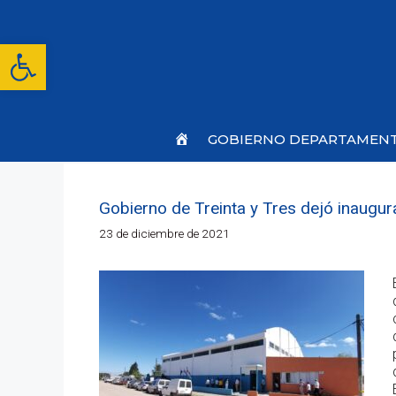
Saltar
al
contenido
Abrir barra de herramientas
Inicio
GOBIERNO DEPARTAMEN
Gobierno de Treinta y Tres dejó inaugu
23 de diciembre de 2021