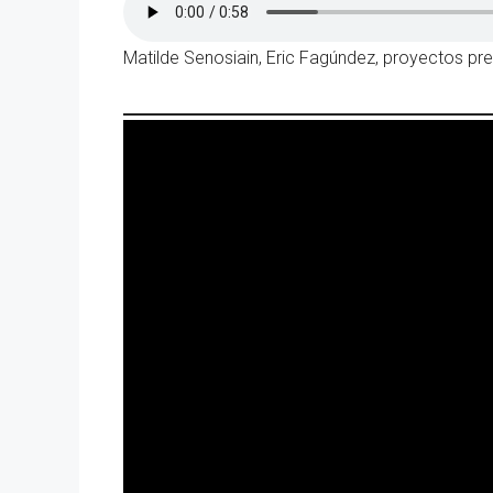
Matilde Senosiain, Eric Fagúndez, proyectos p