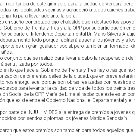
la importancia de este gimnasio para la ciudad de Vergara pero
todas las localidades vecinas y agradeció a todos quienes trab
conjunta para llevar adelante la obra.
Es un sueño concretado dijo el alcalde quien destacó los apoyo
el Gobierno de Treinta y Tres y a la OPP por su participación en 
Por su parte el Intendente Departamental Dr. Mario Silvera Arauj
epartamento todo porque facilitará atraer a los jóvenes y a lo
 deporte es un gran igualador social, pero también un formador d
 años.
conjunto que se realizó para llevar a cabo la recuperación del v
á ser utilizada por todos.
 en lo que hace al Gobierno de Treinta y Tres hay otras que n
rización de diferentes calles de la ciudad, que en breve estará
to nos enorgullece, porque son obras realizadas con nuestros
cursos para levantar la calidad de vida de todos los treintaitre
sión Social de la OPP, María de Lima al hablar que este es un 
n que existe entre el Gobierno Nacional, el Departamental y el 
por parte de INJU – MIDES a la entrega de premios a jóvenes q
nocidos con sendos diplomas los jóvenes Matilde Senosiaín
.
caron que estos premios son también para todos aquellos que 