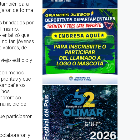
 también para
ajaron de forma
s brindados por
el mismo.
o enfatizó que
s no tan jóvenes
e valores, de
iejo edificio y
o son menos
n prontas y que
 compañeros
sinos.
compromiso
municipio de
ue participaron
colaboraron y