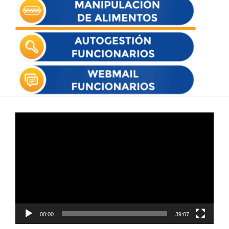
Reproductor
de
vídeo
00:00
39:07