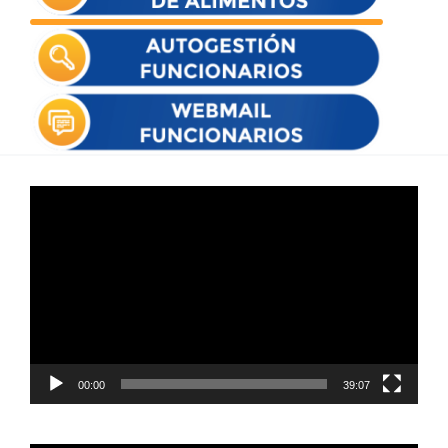
Reproductor
de
vídeo
00:00
39:07