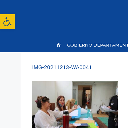
Saltar
al
contenido
Abrir barra de herramientas
Inicio
GOBIERNO DEPARTAMEN
IMG-20211213-WA0041