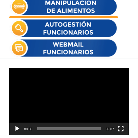
Reproductor
de
vídeo
00:00
39:07