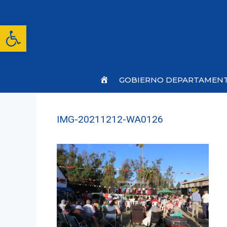
Saltar
al
contenido
Abrir barra de herramientas
Inicio
GOBIERNO DEPARTAMEN
IMG-20211212-WA0126