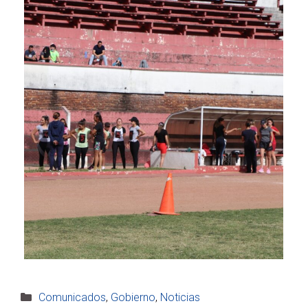
Categorías
Comunicados
,
Gobierno
,
Noticias