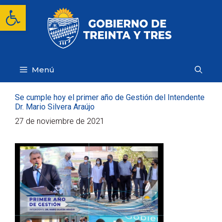
Saltar
Abrir barra de herramientas
al
contenido
Menú
Se cumple hoy el primer año de Gestión del Intendente
Dr. Mario Silvera Araújo
27 de noviembre de 2021