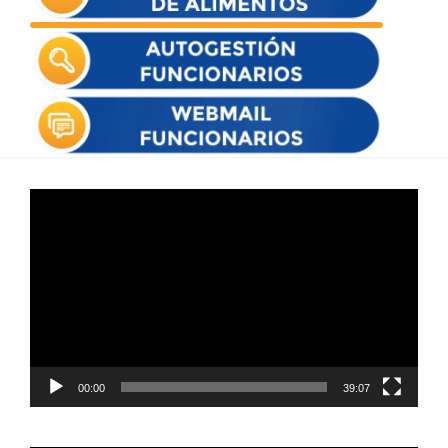
Reproductor
de
vídeo
00:00
39:07