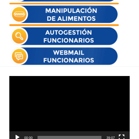
Reproductor
de
vídeo
00:00
39:07