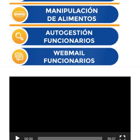
Reproductor
de
vídeo
00:00
39:07