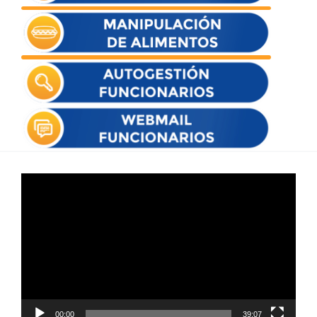
Reproductor
de
vídeo
00:00
39:07