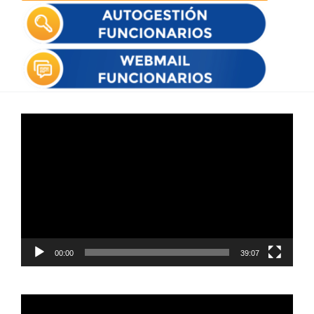
Reproductor
de
vídeo
00:00
39:07
Reproductor
de