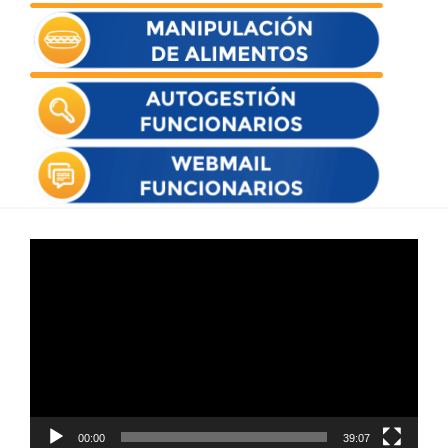
Reproductor
de
vídeo
00:00
39:07