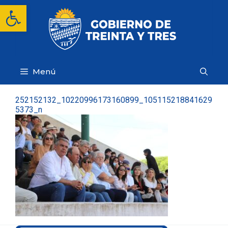
Saltar
Abrir barra de herramientas
al
contenido
Menú
252152132_10220996173160899_105115218841629
5373_n