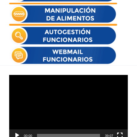
Reproductor
de
vídeo
00:00
39:07