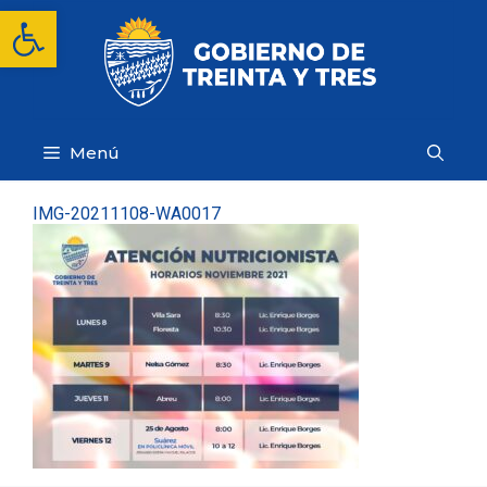
Saltar
Abrir barra de herramientas
al
contenido
Menú
IMG-20211108-WA0017