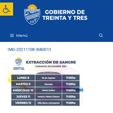
Saltar
Abrir barra de herramientas
al
contenido
Menú
IMG-20211108-WA0013