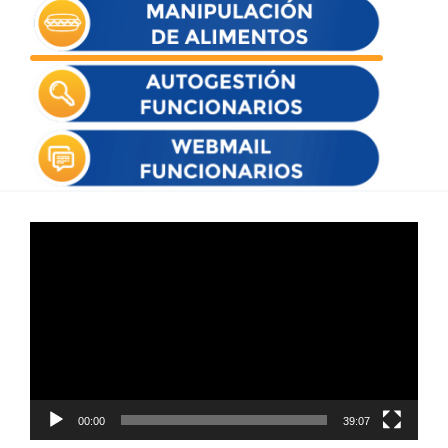
Reproductor
de
vídeo
00:00
39:07