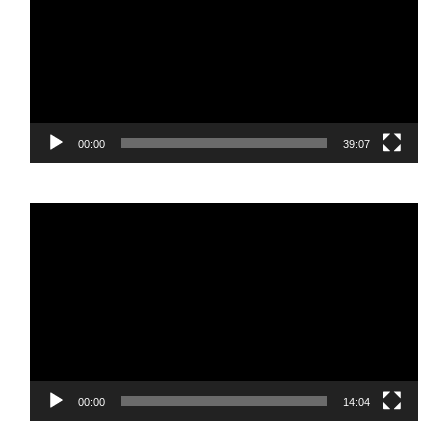
00:00
39:07
Reproductor
de
vídeo
00:00
14:04