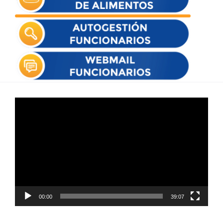
Reproductor
de
vídeo
00:00
39:07