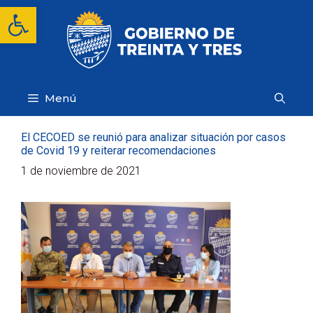
Saltar
Abrir barra de herramientas
al
contenido
Menú
El CECOED se reunió para analizar situación por casos
de Covid 19 y reiterar recomendaciones
1 de noviembre de 2021