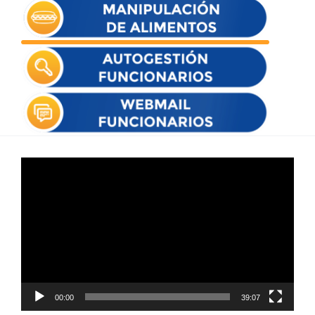
Reproductor
de
vídeo
00:00
39:07