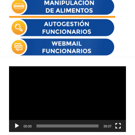
Reproductor
de
vídeo
00:00
39:07