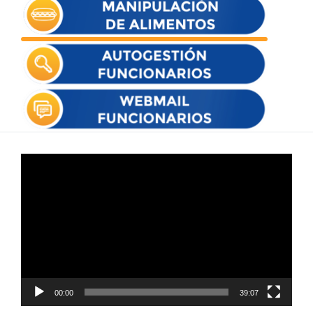
Reproductor
de
vídeo
00:00
39:07