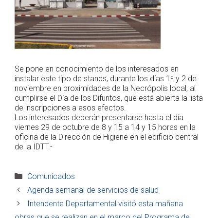
Se pone en conocimiento de los interesados en
instalar este tipo de stands, durante los días 1º y 2 de
noviembre en proximidades de la Necrópolis local, al
cumplirse el Día de los Difuntos, que está abierta la lista
de inscripciones a esos efectos.
Los interesados deberán presentarse hasta el día
viernes 29 de octubre de 8 y 15 a 14 y 15 horas en la
oficina de la Dirección de Higiene en el edificio central
de la IDTT.-
Categorías
Comunicados
Agenda semanal de servicios de salud
Intendente Departamental visitó esta mañana
obras que se realizan en el marco del Programa de