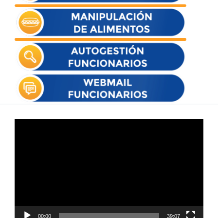
Reproductor
de
vídeo
00:00
39:07