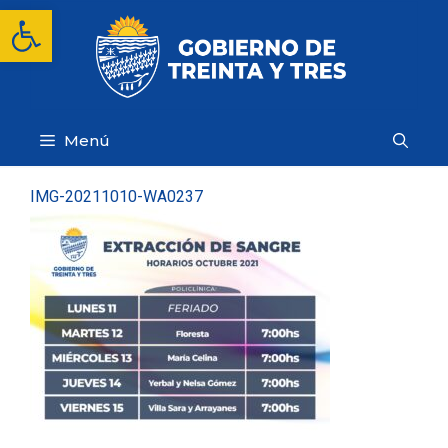
Saltar
Abrir barra de herramientas
al
contenido
Menú
IMG-20211010-WA0237