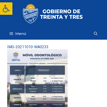
Saltar
Abrir barra de herramientas
al
contenido
Menú
IMG-20211010-WA0233