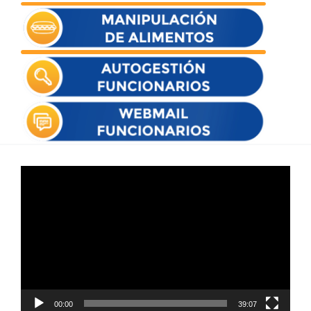
Reproductor
de
vídeo
00:00
39:07