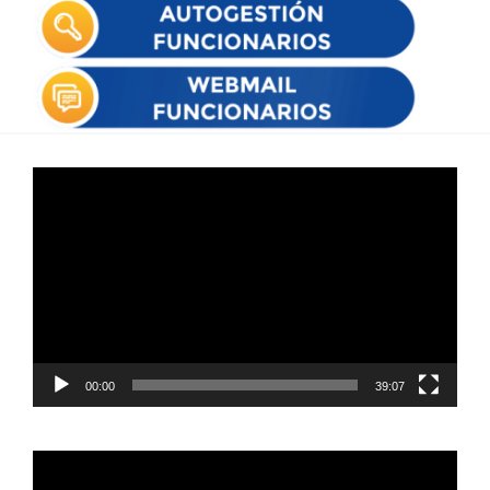
Reproductor
de
vídeo
00:00
39:07
Reproductor
de