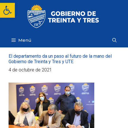
Saltar
Abrir barra de herramientas
al
contenido
Menú
El departamento da un paso al futuro de la mano del
Gobierno de Treinta y Tres y UTE
4 de octubre de 2021