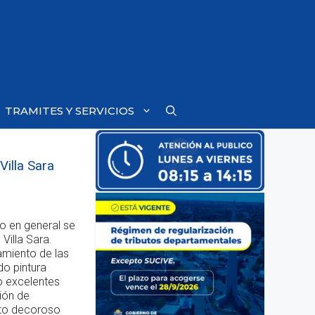
TRAMITES Y SERVICIOS
Villa Sara
o en general se
 Villa Sara.
amiento de las
do pintura
o excelentes
ión de
bito decoroso