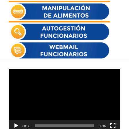
Reproductor
de
vídeo
00:00
39:07